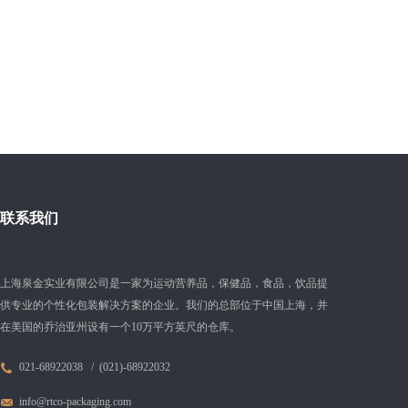
联系我们
上海泉金实业有限公司是一家为运动营养品，保健品，食品，饮品提
供专业的个性化包装解决方案的企业。我们的总部位于中国上海，并
在美国的乔治亚州设有一个10万平方英尺的仓库。
021-68922038 / (021)-68922032
info@rtco-packaging.com